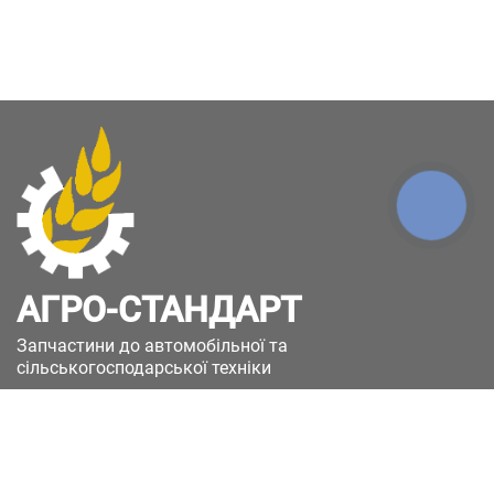
КНОПКА
ЗВ'ЯЗКУ
АГРО-СТАНДАРТ
Запчастини до автомобільної та
сільськогосподарської техніки
49051, Україна, м.Дніпро, вул. Дніпросталівська
(Вінокурова), 11
+380(67)885-90-50
+380(50)658-85-90