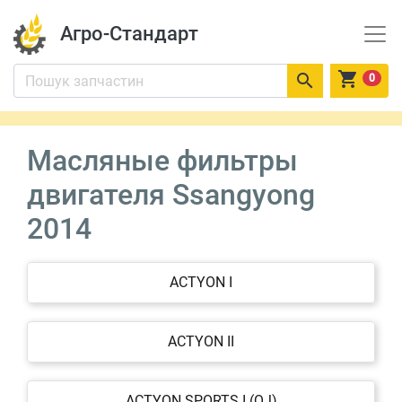
Агро-Стандарт


0
Масляные фильтры
двигателя Ssangyong
2014
ACTYON I
ACTYON II
ACTYON SPORTS I (QJ)