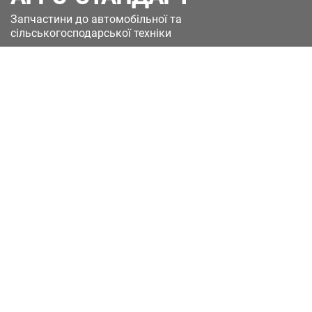
Запчастини до автомобільної та
сільськогосподарської техніки
49051, Україна, м.Дніпро, вул. Дніпросталівська
(Вінокурова), 11
+380(67)885-90-50
+380(50)658-85-90
zakaz@a-st.com.ua
Час роботи магазину:
Пн - Пт.
з 8:00 до 17:00
Сб - Нд
Вихідний
Час роботи підтримки:
Пн - Пт:
з 8:00 до 17:00
Сб - Нд:
Вихідний
Зворотній зв'язок
Каталоги
(current)
Доставка та оплата