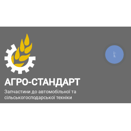
КНОПКА
ЗВ'ЯЗКУ
АГРО-СТАНДАРТ
Запчастини до автомобільної та
сільськогосподарської техніки
49051, Україна, м.Дніпро, вул. Дніпросталівська
(Вінокурова), 11
+380(67)885-90-50
+380(50)658-85-90