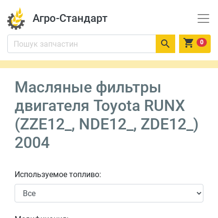
Агро-Стандарт


0
Масляные фильтры
двигателя Toyota RUNX
(ZZE12_, NDE12_, ZDE12_)
2004
Используемое топливо: