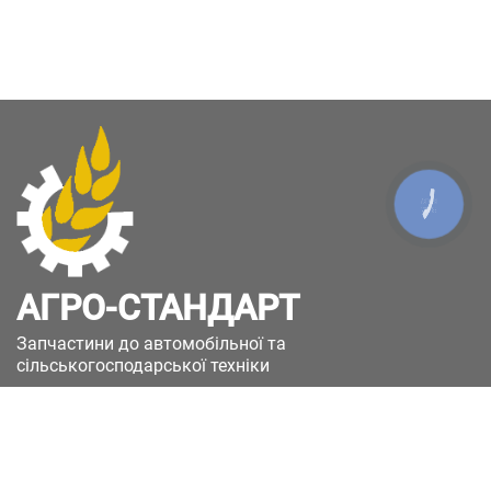
КНОПКА
ЗВ'ЯЗКУ
АГРО-СТАНДАРТ
Запчастини до автомобільної та
сільськогосподарської техніки
49051, Україна, м.Дніпро, вул. Дніпросталівська
(Вінокурова), 11
+380(67)885-90-50
+380(50)658-85-90