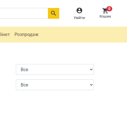
0



Кошик
Увійти
бінет
Розпродаж