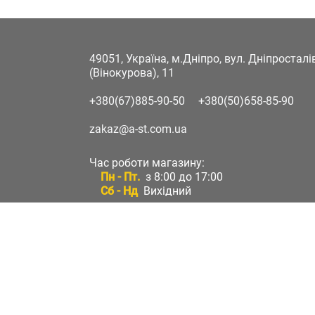
49051, Україна, м.Дніпро, вул. Дніпростал
(Вінокурова), 11
+380(67)885-90-50
+380(50)658-85-90
zakaz@a-st.com.ua
Час роботи магазину:
Пн - Пт.
з 8:00 до 17:00
Сб - Нд
Вихідний
Час роботи підтримки:
Пн - Пт:
з 8:00 до 17:00
Сб - Нд:
Вихідний
Зворотній зв'язок