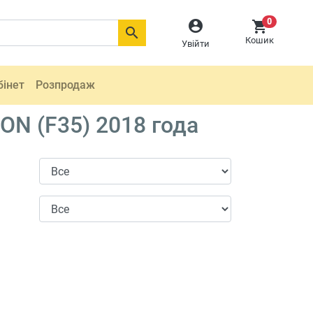
0



Кошик
Увійти
бінет
Розпродаж
N (F35) 2018 года