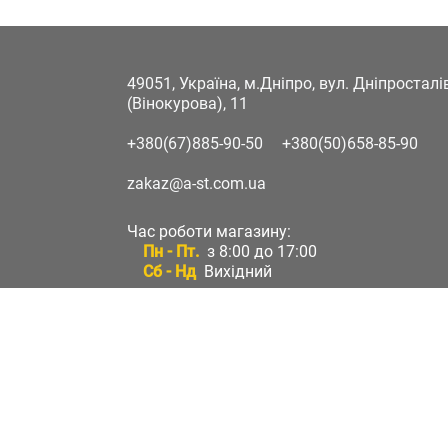
49051, Україна, м.Дніпро, вул. Дніпростал
(Вінокурова), 11
+380(67)885-90-50
+380(50)658-85-90
zakaz@a-st.com.ua
Час роботи магазину:
Пн - Пт.
з 8:00 до 17:00
Сб - Нд
Вихідний
Час роботи підтримки:
Пн - Пт:
з 8:00 до 17:00
Сб - Нд:
Вихідний
Зворотній зв'язок