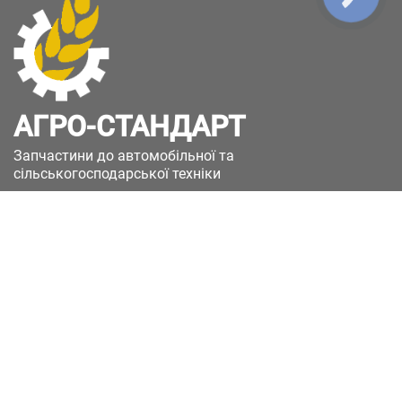
АГРО-СТАНДАРТ
Запчастини до автомобільної та
сільськогосподарської техніки
49051, Україна, м.Дніпро, вул. Дніпросталівська
(Вінокурова), 11
+380(67)885-90-50
+380(50)658-85-90
zakaz@a-st.com.ua
Час роботи магазину:
Пн - Пт.
з 8:00 до 17:00
Сб - Нд
Вихідний
Час роботи підтримки: