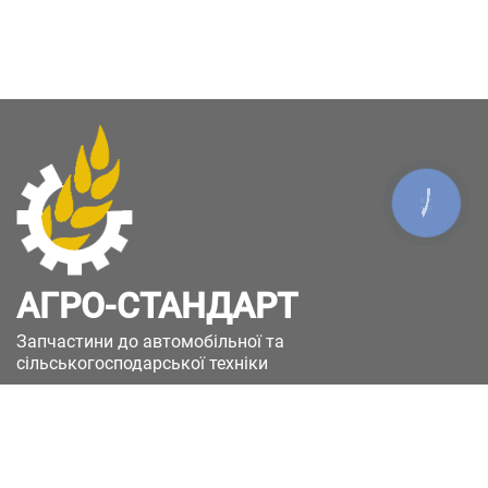
КНОПКА
ЗВ'ЯЗКУ
АГРО-СТАНДАРТ
Запчастини до автомобільної та
сільськогосподарської техніки
49051, Україна, м.Дніпро, вул. Дніпросталівська
(Вінокурова), 11
+380(67)885-90-50
+380(50)658-85-90