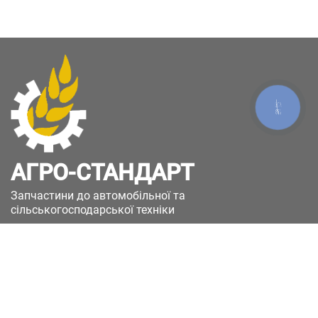
КНОПКА
ЗВ'ЯЗКУ
АГРО-СТАНДАРТ
Запчастини до автомобільної та
сільськогосподарської техніки
49051, Україна, м.Дніпро, вул. Дніпросталівська
(Вінокурова), 11
+380(67)885-90-50
+380(50)658-85-90
zakaz@a-st.com.ua