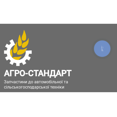
КНОПКА
ЗВ'ЯЗКУ
АГРО-СТАНДАРТ
Запчастини до автомобільної та
сільськогосподарської техніки
49051, Україна, м.Дніпро, вул. Дніпросталівська
(Вінокурова), 11
+380(67)885-90-50
+380(50)658-85-90