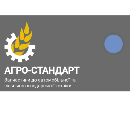
КНОПКА
ЗВ'ЯЗКУ
АГРО-СТАНДАРТ
Запчастини до автомобільної та
сільськогосподарської техніки
49051, Україна, м.Дніпро, вул. Дніпросталівська
(Вінокурова), 11
+380(67)885-90-50
+380(50)658-85-90
zakaz@a-st.com.ua