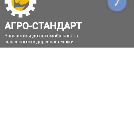
КНОПКА
ЗВ'ЯЗКУ
АГРО-СТАНДАРТ
Запчастини до автомобільної та
сільськогосподарської техніки
49051, Україна, м.Дніпро, вул. Дніпросталівська
(Вінокурова), 11
+380(67)885-90-50
+380(50)658-85-90
zakaz@a-st.com.ua
Час роботи магазину:
Пн - Пт.
з 8:00 до 17:00
Сб - Нд
Вихідний
Час роботи підтримки:
Пн - Пт:
з 8:00 до 17:00
Сб - Нд:
Вихідний