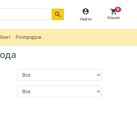
0



Кошик
Увійти
бінет
Розпродаж
года