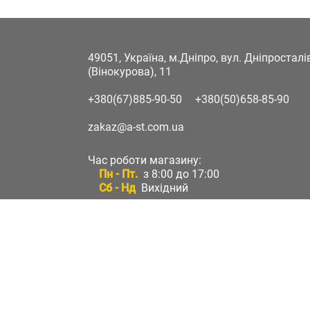
49051, Україна, м.Дніпро, вул. Дніпростал
(Вінокурова), 11
+380(67)885-90-50
+380(50)658-85-90
zakaz@a-st.com.ua
Час роботи магазину:
Пн - Пт.
з 8:00 до 17:00
Сб - Нд
Вихідний
Час роботи підтримки:
Пн - Пт:
з 8:00 до 17:00
Сб - Нд:
Вихідний
Зворотній зв'язок