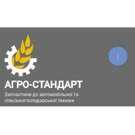
КНОПКА
ЗВ'ЯЗКУ
АГРО-СТАНДАРТ
Запчастини до автомобільної та
сільськогосподарської техніки
49051, Україна, м.Дніпро, вул. Дніпросталівська
(Вінокурова), 11
+380(67)885-90-50
+380(50)658-85-90