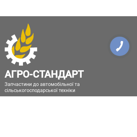
АГРО-СТАНДАРТ
Запчастини до автомобільної та
сільськогосподарської техніки
49051, Україна, м.Дніпро, вул. Дніпросталівська
(Вінокурова), 11
+380(67)885-90-50
+380(50)658-85-90
zakaz@a-st.com.ua