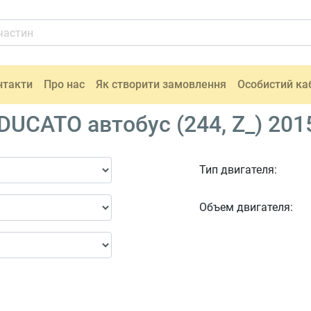
нтакти
Про нас
Як створити замовлення
Особистий ка
DUCATO автобус (244, Z_) 201
Тип двигателя:
Объем двигателя: