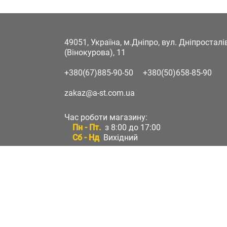
49051, Україна, м.Дніпро, вул. Дніпростал
(Вінокурова), 11
+380(67)885-90-50
+380(50)658-85-90
zakaz@a-st.com.ua
Час роботи магазину:
Пн - Пт.
з 8:00 до 17:00
Сб - Нд
Вихідний
Час роботи підтримки:
Пн - Пт:
з 8:00 до 17:00
Сб - Нд:
Вихідний
Зворотній зв'язок