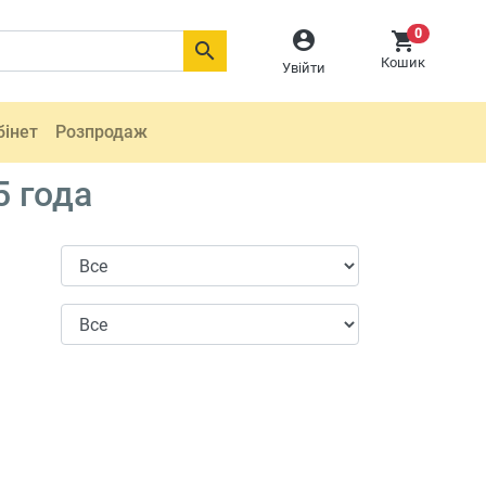
0



Кошик
Увійти
бінет
Розпродаж
5 года