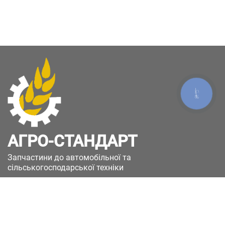
КНОПКА
ЗВ'ЯЗКУ
АГРО-СТАНДАРТ
Запчастини до автомобільної та
сільськогосподарської техніки
49051, Україна, м.Дніпро, вул. Дніпросталівська
(Вінокурова), 11
+380(67)885-90-50
+380(50)658-85-90