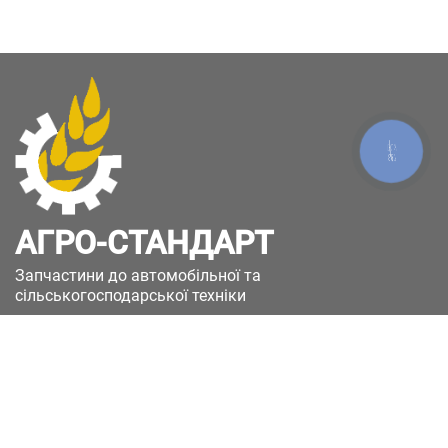
КНОПКА
ЗВ'ЯЗКУ
АГРО-СТАНДАРТ
Запчастини до автомобільної та
сільськогосподарської техніки
49051, Україна, м.Дніпро, вул. Дніпросталівська
(Вінокурова), 11
+380(67)885-90-50
+380(50)658-85-90
zakaz@a-st.com.ua