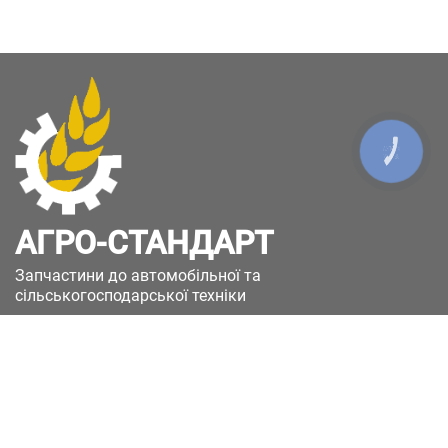
КНОПКА
ЗВ'ЯЗКУ
АГРО-СТАНДАРТ
Запчастини до автомобільної та
сільськогосподарської техніки
49051, Україна, м.Дніпро, вул. Дніпросталівська
(Вінокурова), 11
+380(67)885-90-50
+380(50)658-85-90
zakaz@a-st.com.ua