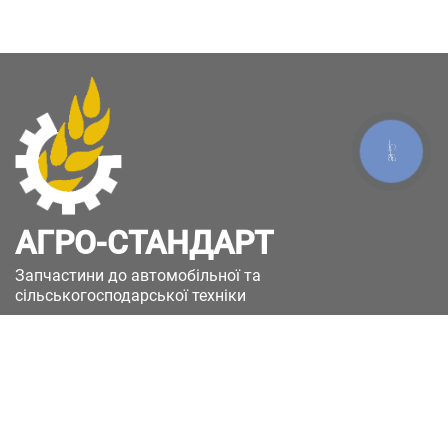
КНОПКА
ЗВ'ЯЗКУ
АГРО-СТАНДАРТ
Запчастини до автомобільної та
сільськогосподарської техніки
49051, Україна, м.Дніпро, вул. Дніпросталівська
(Вінокурова), 11
+380(67)885-90-50
+380(50)658-85-90
zakaz@a-st.com.ua