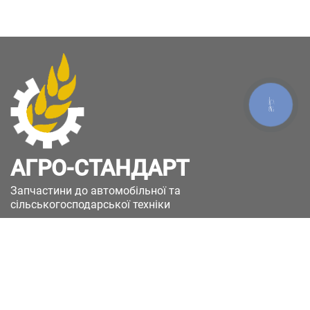
КНОПКА
ЗВ'ЯЗКУ
АГРО-СТАНДАРТ
Запчастини до автомобільної та
сільськогосподарської техніки
49051, Україна, м.Дніпро, вул. Дніпросталівська
(Вінокурова), 11
+380(67)885-90-50
+380(50)658-85-90
zakaz@a-st.com.ua