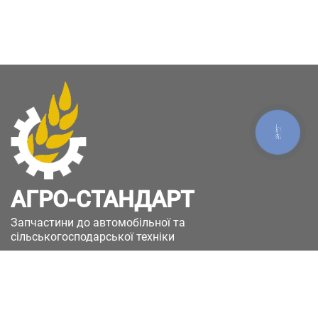
КНОПКА
ЗВ'ЯЗКУ
АГРО-СТАНДАРТ
Запчастини до автомобільної та
сільськогосподарської техніки
49051, Україна, м.Дніпро, вул. Дніпросталівська
(Вінокурова), 11
+380(67)885-90-50
+380(50)658-85-90