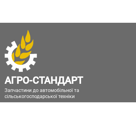
АГРО-СТАНДАРТ
Запчастини до автомобільної та
сільськогосподарської техніки
49051, Україна, м.Дніпро, вул. Дніпросталівська
(Вінокурова), 11
+380(67)885-90-50
+380(50)658-85-90