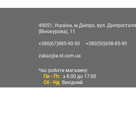
49051, Україна, м.Дніпро, вул. Дніпростал
(Вінокурова), 11
+380(67)885-90-50
+380(50)658-85-90
zakaz@a-st.com.ua
Час роботи магазину:
Пн - Пт.
з 8:00 до 17:00
Сб - Нд
Вихідний
Час роботи підтримки:
Пн - Пт:
з 8:00 до 17:00
Сб - Нд:
Вихідний
Зворотній зв'язок