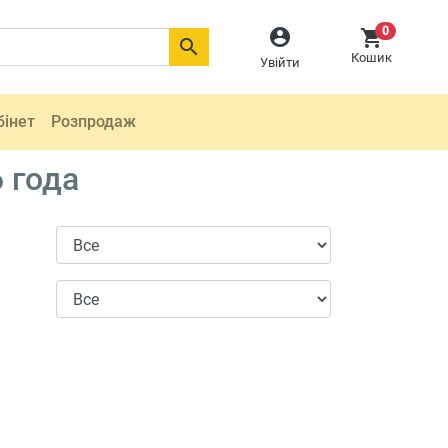
0



Кошик
Увійти
бінет
Розпродаж
 года