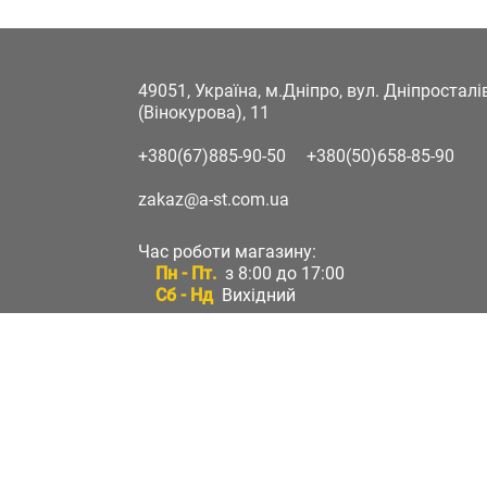
49051, Україна, м.Дніпро, вул. Дніпростал
(Вінокурова), 11
+380(67)885-90-50
+380(50)658-85-90
zakaz@a-st.com.ua
Час роботи магазину:
Пн - Пт.
з 8:00 до 17:00
Сб - Нд
Вихідний
Час роботи підтримки:
Пн - Пт:
з 8:00 до 17:00
Сб - Нд:
Вихідний
Зворотній зв'язок