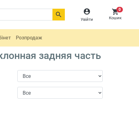
0



Кошик
Увійти
бінет
Розпродаж
клонная задняя часть