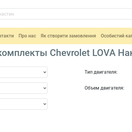
нтакти
Про нас
Як створити замовлення
Особистий ка
омплекты Chevrolet LOVA На
Тип двигателя:
Объем двигателя: