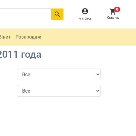
0



Кошик
Увійти
бінет
Розпродаж
2011 года