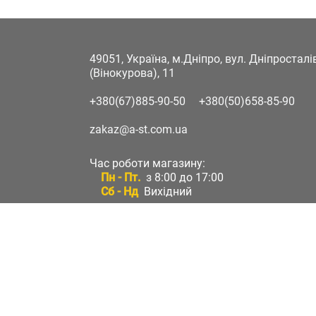
49051, Україна, м.Дніпро, вул. Дніпростал
(Вінокурова), 11
+380(67)885-90-50
+380(50)658-85-90
zakaz@a-st.com.ua
Час роботи магазину:
Пн - Пт.
з 8:00 до 17:00
Сб - Нд
Вихідний
Час роботи підтримки:
Пн - Пт:
з 8:00 до 17:00
Сб - Нд:
Вихідний
Зворотній зв'язок