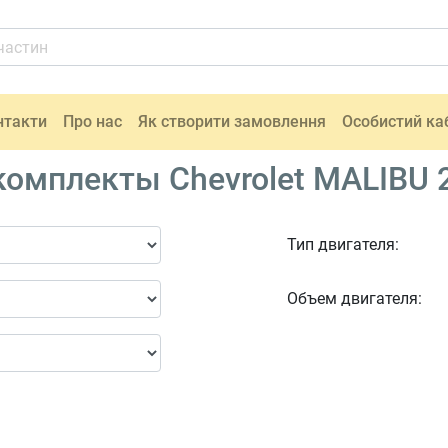
нтакти
Про нас
Як створити замовлення
Особистий ка
омплекты Chevrolet MALIBU 
Тип двигателя:
Объем двигателя: