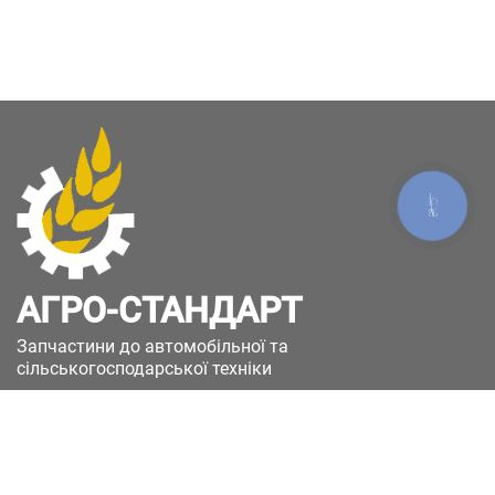
КНОПКА
ЗВ'ЯЗКУ
АГРО-СТАНДАРТ
Запчастини до автомобільної та
сільськогосподарської техніки
49051, Україна, м.Дніпро, вул. Дніпросталівська
(Вінокурова), 11
+380(67)885-90-50
+380(50)658-85-90