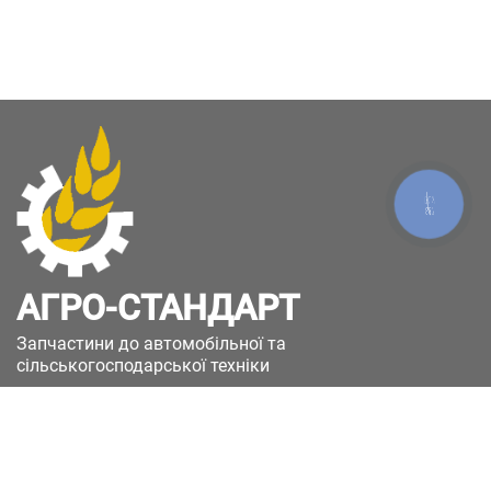
КНОПКА
ЗВ'ЯЗКУ
АГРО-СТАНДАРТ
Запчастини до автомобільної та
сільськогосподарської техніки
49051, Україна, м.Дніпро, вул. Дніпросталівська
(Вінокурова), 11
+380(67)885-90-50
+380(50)658-85-90