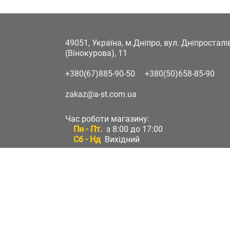
49051, Україна, м.Дніпро, вул. Дніпростал
(Вінокурова), 11
+380(67)885-90-50
+380(50)658-85-90
zakaz@a-st.com.ua
Час роботи магазину:
Пн - Пт.
з 8:00 до 17:00
Сб - Нд
Вихідний
Час роботи підтримки:
Пн - Пт:
з 8:00 до 17:00
Сб - Нд:
Вихідний
Зворотній зв'язок