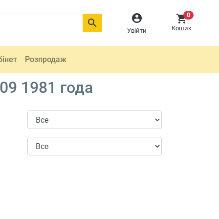
0



Кошик
Увійти
бінет
Розпродаж
09 1981 года