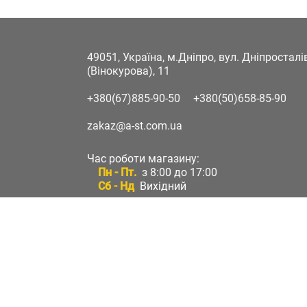
49051, Україна, м.Дніпро, вул. Дніпростал
(Вінокурова), 11
+380(67)885-90-50
+380(50)658-85-90
zakaz@a-st.com.ua
Час роботи магазину:
Пн - Пт.
з 8:00 до 17:00
Сб - Нд
Вихідний
Час роботи підтримки:
Пн - Пт:
з 8:00 до 17:00
Сб - Нд:
Вихідний
Зворотній зв'язок