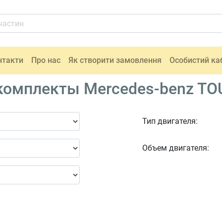
нтакти
Про нас
Як створити замовлення
Особистий ка
омплекты Mercedes-benz TOU
Тип двигателя:
Объем двигателя: