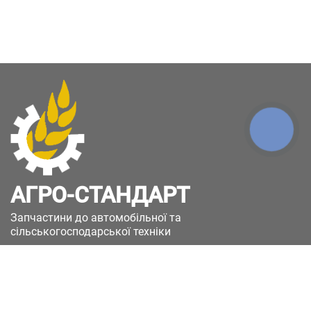
КНОПКА
ЗВ'ЯЗКУ
АГРО-СТАНДАРТ
Запчастини до автомобільної та
сільськогосподарської техніки
49051, Україна, м.Дніпро, вул. Дніпросталівська
(Вінокурова), 11
+380(67)885-90-50
+380(50)658-85-90