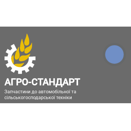
КНОПКА
ЗВ'ЯЗКУ
АГРО-СТАНДАРТ
Запчастини до автомобільної та
сільськогосподарської техніки
49051, Україна, м.Дніпро, вул. Дніпросталівська
(Вінокурова), 11
+380(67)885-90-50
+380(50)658-85-90