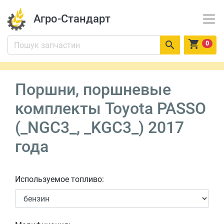
Агро-Стандарт


0
Поршни, поршневые
комплекты Toyota PASSO
(_NGC3_, _KGC3_) 2017
года
Используемое топливо: