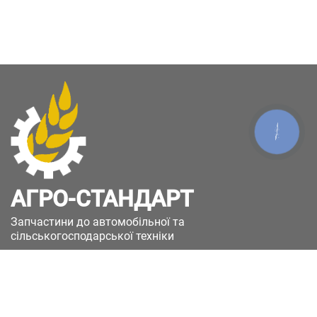
КНОПКА
ЗВ'ЯЗКУ
АГРО-СТАНДАРТ
Запчастини до автомобільної та
сільськогосподарської техніки
49051, Україна, м.Дніпро, вул. Дніпросталівська
(Вінокурова), 11
+380(67)885-90-50
+380(50)658-85-90