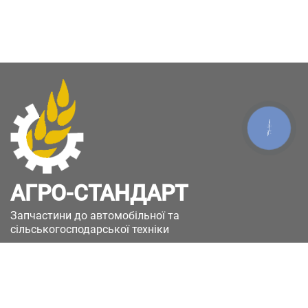
КНОПКА
ЗВ'ЯЗКУ
АГРО-СТАНДАРТ
Запчастини до автомобільної та
сільськогосподарської техніки
49051, Україна, м.Дніпро, вул. Дніпросталівська
(Вінокурова), 11
+380(67)885-90-50
+380(50)658-85-90