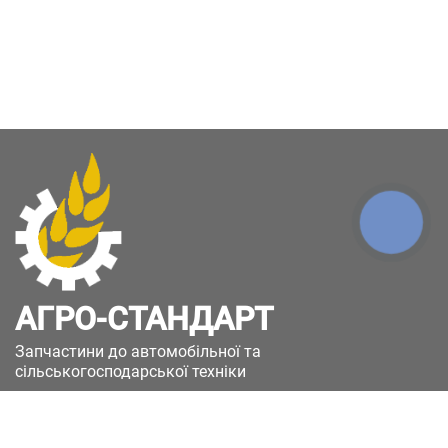
КНОПКА
ЗВ'ЯЗКУ
АГРО-СТАНДАРТ
Запчастини до автомобільної та
сільськогосподарської техніки
49051, Україна, м.Дніпро, вул. Дніпросталівська
(Вінокурова), 11