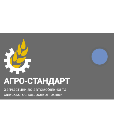
КНОПКА
ЗВ'ЯЗКУ
АГРО-СТАНДАРТ
Запчастини до автомобільної та
сільськогосподарської техніки
49051, Україна, м.Дніпро, вул. Дніпросталівська
(Вінокурова), 11