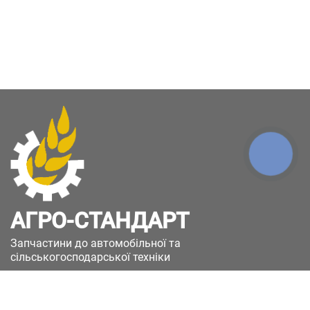
КНОПКА
ЗВ'ЯЗКУ
АГРО-СТАНДАРТ
Запчастини до автомобільної та
сільськогосподарської техніки
49051, Україна, м.Дніпро, вул. Дніпросталівська
(Вінокурова), 11