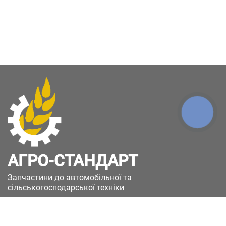
КНОПКА
ЗВ'ЯЗКУ
АГРО-СТАНДАРТ
Запчастини до автомобільної та
сільськогосподарської техніки
49051, Україна, м.Дніпро, вул. Дніпросталівська
(Вінокурова), 11