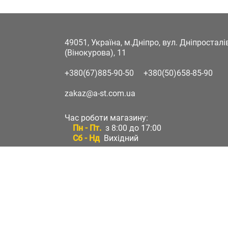
49051, Україна, м.Дніпро, вул. Дніпростал
(Вінокурова), 11
+380(67)885-90-50
+380(50)658-85-90
zakaz@a-st.com.ua
Час роботи магазину:
Пн - Пт.
з 8:00 до 17:00
Сб - Нд
Вихідний
Час роботи підтримки:
Пн - Пт:
з 8:00 до 17:00
Сб - Нд:
Вихідний
Зворотній зв'язок