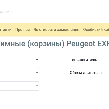
нтакти
Про нас
Як створити замовлення
Особистий ка
имные (корзины) Peugeot EX
Тип двигателя:
Объем двигателя: