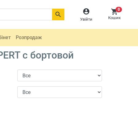
0



Кошик
Увійти
бінет
Розпродаж
PERT c бортовой