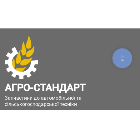
КНОПКА
ЗВ'ЯЗКУ
АГРО-СТАНДАРТ
Запчастини до автомобільної та
сільськогосподарської техніки
49051, Україна, м.Дніпро, вул. Дніпросталівська
(Вінокурова), 11
+380(67)885-90-50
+380(50)658-85-90