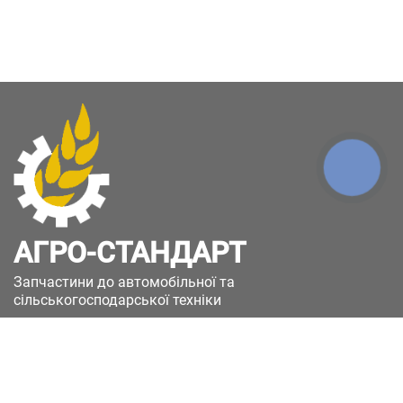
КНОПКА
ЗВ'ЯЗКУ
АГРО-СТАНДАРТ
Запчастини до автомобільної та
сільськогосподарської техніки
49051, Україна, м.Дніпро, вул. Дніпросталівська
(Вінокурова), 11
+380(67)885-90-50
+380(50)658-85-90