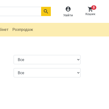
0



Кошик
Увійти
бінет
Розпродаж