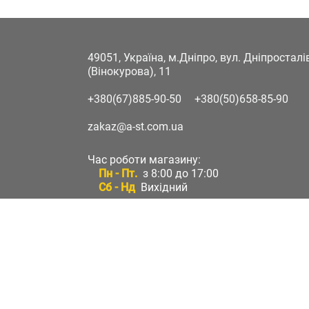
49051, Україна, м.Дніпро, вул. Дніпростал
(Вінокурова), 11
+380(67)885-90-50
+380(50)658-85-90
zakaz@a-st.com.ua
Час роботи магазину:
Пн - Пт.
з 8:00 до 17:00
Сб - Нд
Вихідний
Час роботи підтримки:
Пн - Пт:
з 8:00 до 17:00
Сб - Нд:
Вихідний
Зворотній зв'язок