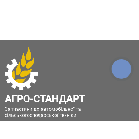
КНОПКА
ЗВ'ЯЗКУ
АГРО-СТАНДАРТ
Запчастини до автомобільної та
сільськогосподарської техніки
49051, Україна, м.Дніпро, вул. Дніпросталівська
(Вінокурова), 11