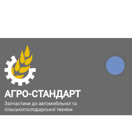
КНОПКА
ЗВ'ЯЗКУ
АГРО-СТАНДАРТ
Запчастини до автомобільної та
сільськогосподарської техніки
49051, Україна, м.Дніпро, вул. Дніпросталівська
(Вінокурова), 11