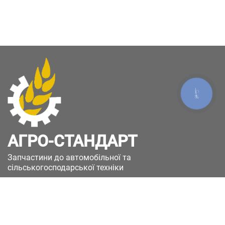
КНОПКА
ЗВ'ЯЗКУ
АГРО-СТАНДАРТ
Запчастини до автомобільної та
сільськогосподарської техніки
49051, Україна, м.Дніпро, вул. Дніпросталівська
(Вінокурова), 11
+380(67)885-90-50
+380(50)658-85-90