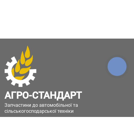
КНОПКА
ЗВ'ЯЗКУ
АГРО-СТАНДАРТ
Запчастини до автомобільної та
сільськогосподарської техніки
49051, Україна, м.Дніпро, вул. Дніпросталівська
(Вінокурова), 11