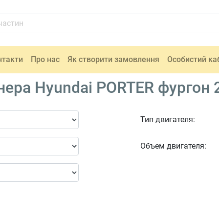
нтакти
Про нас
Як створити замовлення
Особистий ка
ера Hyundai PORTER фургон 
Тип двигателя:
Объем двигателя: