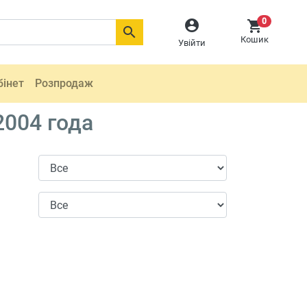
0



Кошик
Увійти
бінет
Розпродаж
2004 года