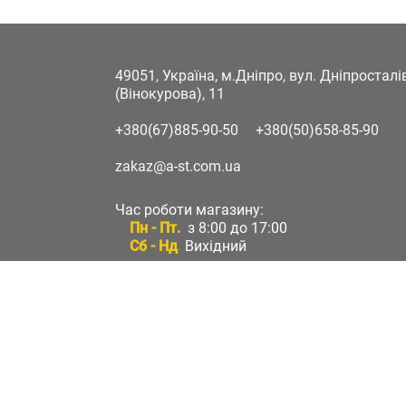
49051, Україна, м.Дніпро, вул. Дніпростал
(Вінокурова), 11
+380(67)885-90-50
+380(50)658-85-90
zakaz@a-st.com.ua
Час роботи магазину:
Пн - Пт.
з 8:00 до 17:00
Сб - Нд
Вихідний
Час роботи підтримки:
Пн - Пт:
з 8:00 до 17:00
Сб - Нд:
Вихідний
Зворотній зв'язок