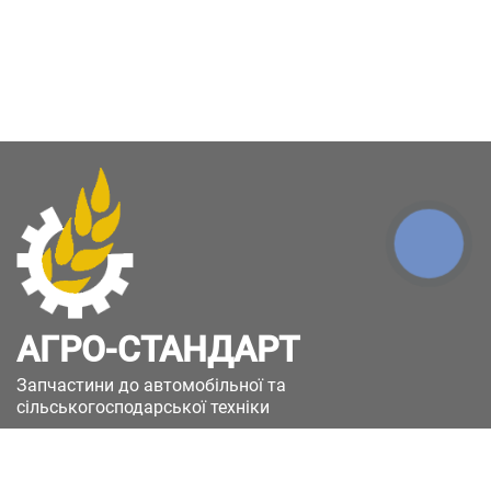
КНОПКА
ЗВ'ЯЗКУ
АГРО-СТАНДАРТ
Запчастини до автомобільної та
сільськогосподарської техніки
49051, Україна, м.Дніпро, вул. Дніпросталівська
(Вінокурова), 11